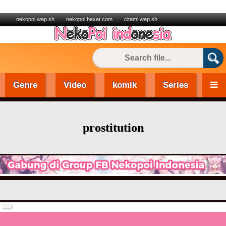
nekopoi.wap.sh
nekopoi.hexat.com
citami.wap.sh
Genre
Video
komik
Series
prostitution