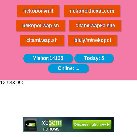
nekopoi.yn.lt
nekopoi.hexat.com
nekopoi.wap.sh
citami.wapka.site
citami.wap.sh
bit.ly/m/nekopoi
Visitor:14135
Today: 5
Online:
...
12 933 990