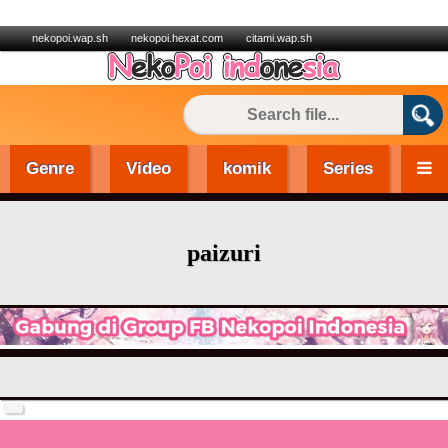
nekopoi.wap.sh
nekopoi.hexat.com
citami.wap.sh
Genre
Video
komik
Series
paizuri