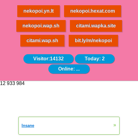
nekopoi.yn.lt
nekopoi.hexat.com
nekopoi.wap.sh
citami.wapka.site
citami.wap.sh
bit.ly/m/nekopoi
Visitor:14132
Today: 2
Online:
...
12 933 984
»
Insane