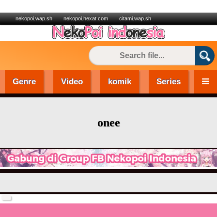
nekopoi.wap.sh
nekopoi.hexat.com
citami.wap.sh
Genre
Video
komik
Series
onee