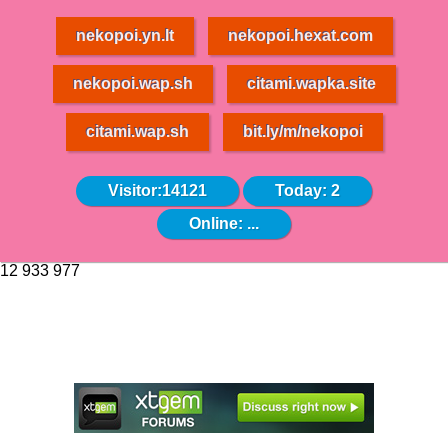
nekopoi.yn.lt
nekopoi.hexat.com
nekopoi.wap.sh
citami.wapka.site
citami.wap.sh
bit.ly/m/nekopoi
Visitor:14121
Today: 2
Online:
...
12 933 977