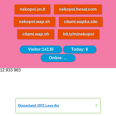
nekopoi.yn.lt
nekopoi.hexat.com
nekopoi.wap.sh
citami.wapka.site
citami.wap.sh
bit.ly/m/nekopoi
Visitor:14130
Today: 6
Online:
...
12 933 983
»
Disneyland 1972 Love the