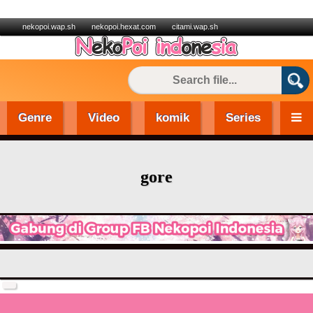
nekopoi.wap.sh
nekopoi.hexat.com
citami.wap.sh
Genre
Video
komik
Series
gore