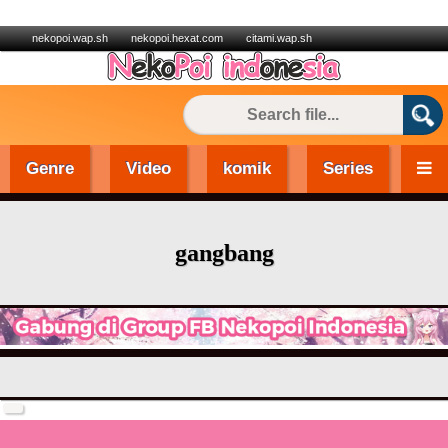
nekopoi.wap.sh
nekopoi.hexat.com
citami.wap.sh
Genre
Video
komik
Series
gangbang