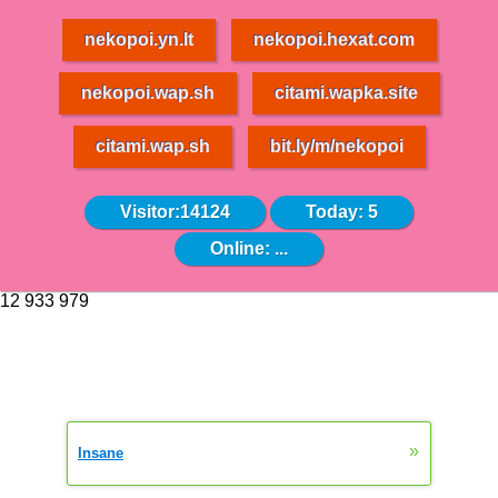
nekopoi.yn.lt
nekopoi.hexat.com
nekopoi.wap.sh
citami.wapka.site
citami.wap.sh
bit.ly/m/nekopoi
Visitor:14124
Today: 5
Online:
...
12 933 979
»
Insane